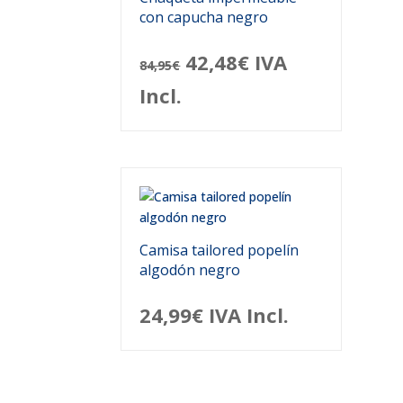
con capucha negro
El
El
42,48
€
IVA
84,95
€
precio
precio
Incl.
original
actual
era:
es:
84,95€.
42,48€.
Camisa tailored popelín
algodón negro
24,99
€
IVA Incl.