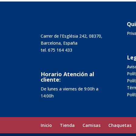
Qu
Pri
Carrer de l'Església 242, 08370,
Barcelona, España
tel.
675 164 433
Leg
Avis
Horario Atención al
Polí
cliente:
Polí
Térm
De lunes a viernes de 9:00h a
Polí
14:00h
Inicio
Tienda
Camisas
Chaquetas