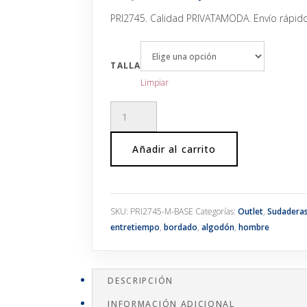
precio
precio
original
actual
PRI2745. Calidad PRIVATAMODA. Envío rápido
era:
es:
47,95€.
33,57€.
TALLA
Limpiar
Sudadera
con
capucha
Añadir al carrito
con
cremallera
bordado
cantidad
SKU:
PRI2745-M-BASE
Categorías:
Outlet
,
Sudadera
entretiempo
,
bordado
,
algodón
,
hombre
DESCRIPCIÓN
INFORMACIÓN ADICIONAL