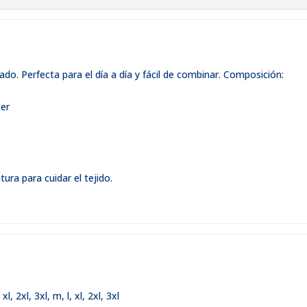
o. Perfecta para el día a día y fácil de combinar. Composición:
ter
ura para cuidar el tejido.
,
xl
,
2xl
,
3xl
,
m, l, xl, 2xl, 3xl