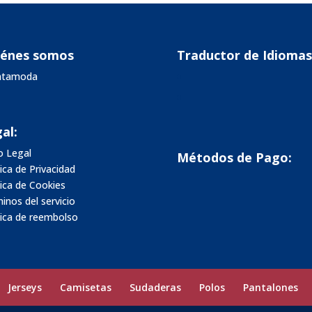
iénes somos
Traductor de Idiomas
vatamoda
al:
o Legal
Métodos de Pago:
tica de Privacidad
tica de Cookies
inos del servicio
tica de reembolso
Jerseys
Camisetas
Sudaderas
Polos
Pantalones