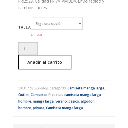
original
actual
PRI2529. Calidad PRIVATAMODA. Envío rápido y
era:
es:
cambios fáciles.
23,95€.
9,99€.
TALLA
Limpiar
Camiseta
manga
larga
Añadir al carrito
con
mensaje
básica
cantidad
SKU:
PRI2529-BASE
Categorías:
Camiseta manga larga
,
Outlet
,
Camisetas
Etiquetas:
camiseta manga larga
hombre
,
manga larga
,
verano
,
básico
,
algodón
,
hombre
,
privata
,
Camiseta manga larga