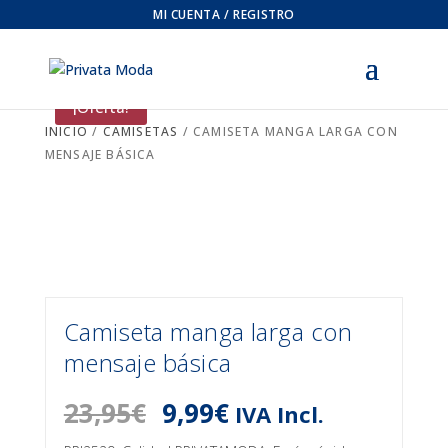
MI CUENTA / REGISTRO
¡Oferta!
INICIO
/
CAMISETAS
/ CAMISETA MANGA LARGA CON
MENSAJE BÁSICA
Camiseta manga larga con
mensaje básica
El
El
23,95
€
9,99
€
IVA Incl.
precio
precio