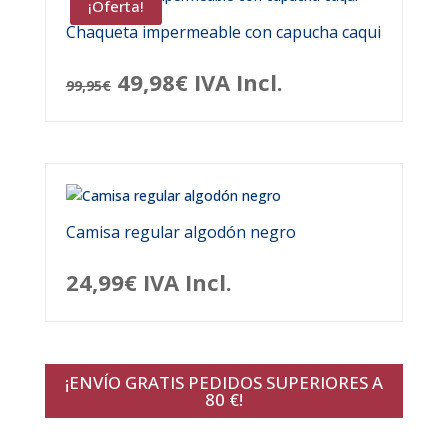
¡Oferta!
Chaqueta impermeable con capucha caqui
El
El
49,98
€
IVA Incl.
99,95
€
precio
precio
original
actual
era:
es:
99,95€.
49,98€.
Camisa regular algodón negro
24,99
€
IVA Incl.
¡ENVÍO GRATIS PEDIDOS SUPERIORES A
80 €!