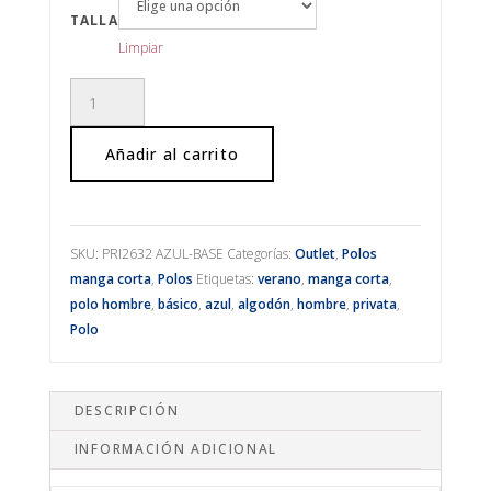
TALLA
Limpiar
Polo
manga
corta
Añadir al carrito
azul
cantidad
SKU:
PRI2632 AZUL-BASE
Categorías:
Outlet
,
Polos
manga corta
,
Polos
Etiquetas:
verano
,
manga corta
,
polo hombre
,
básico
,
azul
,
algodón
,
hombre
,
privata
,
Polo
DESCRIPCIÓN
INFORMACIÓN ADICIONAL