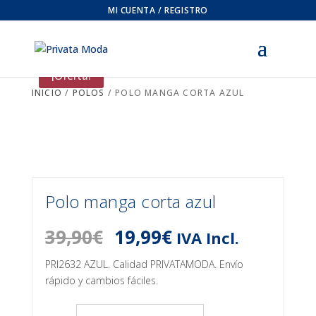
MI CUENTA / REGISTRO
¡Oferta!
INICIO
/
POLOS
/ POLO MANGA CORTA AZUL
Polo manga corta azul
El
El
39,90
€
19,99
€
IVA Incl.
precio
precio
original
actual
PRI2632 AZUL. Calidad PRIVATAMODA. Envío
era:
es:
rápido y cambios fáciles.
39,90€.
19,99€.