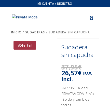
MI CUENTA / REGISTRO
INICIO
/
SUDADERAS
/ SUDADERA SIN CAPUCHA
¡Oferta!
Sudadera
sin capucha
El
37,95
€
precio
El
26,57
€
IVA
original
precio
Incl.
era:
actual
37,95€.
es:
PRI2735. Calidad
26,57€.
PRIVATAMODA. Envío
rápido y cambios
fáciles.