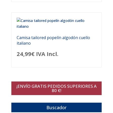
original
actual
era:
es:
84,95€.
42,48€.
Camisa tailored popelín algodón cuello
italiano
24,99
€
IVA Incl.
¡ENVÍO GRATIS PEDIDOS SUPERIORES A
80 €!
Buscador