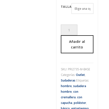
TALLA
Sudadera
sin
capucha
Añadir al
cantidad
carrito
SKU:
PRI2735-M-BASE
Categorías:
Outlet
,
Sudaderas
Etiquetas:
hombre
,
sudadera
hombre
,
con
cremallera
,
con
capucha
,
poliéster
,
básico
,
entretiempo
,