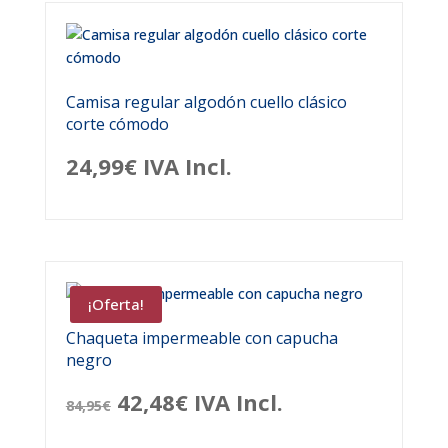
Camisa regular algodón cuello clásico
corte cómodo
24,99
€
IVA Incl.
¡Oferta!
Chaqueta impermeable con capucha
negro
El
El
42,48
€
IVA Incl.
84,95
€
precio
precio