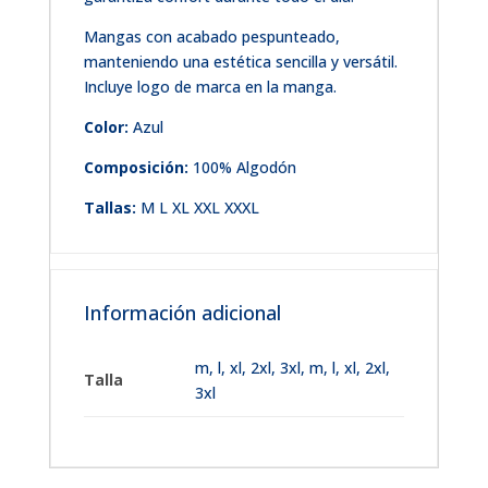
Mangas con acabado pespunteado,
manteniendo una estética sencilla y versátil.
Incluye logo de marca en la manga.
Color:
Azul
Composición:
100% Algodón
Tallas:
M L XL XXL XXXL
Información adicional
m
,
l
,
xl
,
2xl
,
3xl
,
m, l, xl, 2xl,
Talla
3xl