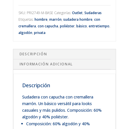
marrón
cantidad
SKU:
PRI2749-M-BASE
Categorías:
Outlet
,
Sudaderas
Etiquetas:
hombre
,
marrón
,
sudadera hombre
,
con
cremallera
,
con capucha
,
poliéster
,
básico
,
entretiempo
,
algodón
,
privata
DESCRIPCIÓN
INFORMACIÓN ADICIONAL
Descripción
Sudadera con capucha con cremallera
marrón. Un básico versátil para looks
casuales y más pulidos. Composición: 60%
algodón y 40% poliéster.
Composición: 60% algodón y 40%