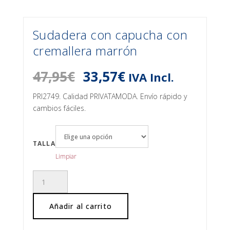
Sudadera con capucha con
cremallera marrón
El
El
47,95
€
33,57
€
IVA Incl.
precio
precio
original
actual
PRI2749. Calidad PRIVATAMODA. Envío rápido y
era:
es:
cambios fáciles.
47,95€.
33,57€.
TALLA
Limpiar
Sudadera
con
capucha
Añadir al carrito
con
cremallera