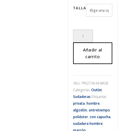
TALLA
Sudadera
marrón
cantidad
Añadir al
carrito
SKU:
PRI2736-M-BASE
Categorías:
Outlet
,
Sudaderas
Etiquetas:
privata
,
hombre
,
algodón
,
entretiempo
,
poliéster
,
con capucha
,
sudadera hombre
,
marrón