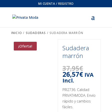
MI CUENTA / REGISTRO
INICIO
/
SUDADERAS
/ SUDADERA MARRÓN
¡Oferta!
Sudadera
marrón
El
37,95
€
precio
El
26,57
€
IVA
original
precio
Incl.
era:
actual
37,95€.
es:
PRI2736. Calidad
26,57€.
PRIVATAMODA. Envío
rápido y cambios
fáciles.