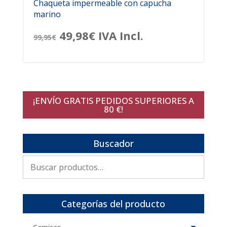
Chaqueta impermeable con capucha
marino
El
El
49,98
€
IVA Incl.
99,95
€
precio
precio
original
actual
era:
es:
¡ENVÍO GRATIS PEDIDOS SUPERIORES A
99,95€.
49,98€.
80 €!
Buscador
Buscar
por:
Categorías del producto