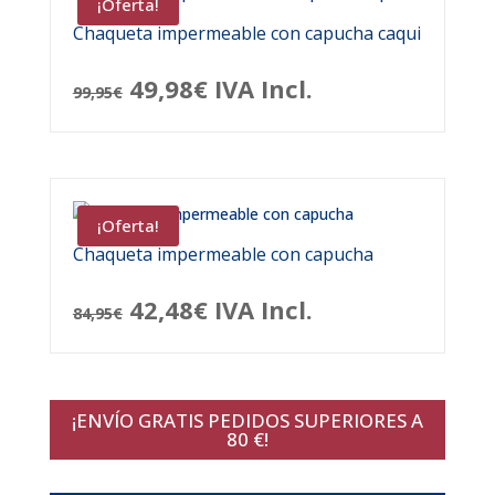
¡Oferta!
Chaqueta impermeable con capucha caqui
El
El
49,98
€
IVA Incl.
99,95
€
precio
precio
original
actual
era:
es:
¡Oferta!
99,95€.
49,98€.
Chaqueta impermeable con capucha
El
El
42,48
€
IVA Incl.
84,95
€
precio
precio
original
actual
¡ENVÍO GRATIS PEDIDOS SUPERIORES A
era:
es:
80 €!
84,95€.
42,48€.