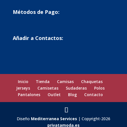
Métodos de Pago:
Añadir a Contactos:
Inicio
Tienda
Camisas
Chaquetas
Jerseys
Camisetas
Sudaderas
Polos
Pantalones
Outlet
Blog
Contacto
Diseño
Mediterranea Services
| Copyright-2026
privatamoda.es