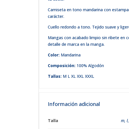
Camiseta en tono mandarina con estampació
carácter.
Cuello redondo a tono. Tejido suave y liger
Mangas con acabado limpio sin ribete en con
detalle de marca en la manga.
Color:
Mandarina
Composición:
100% Algodón
Tallas:
M L XL XXL XXXL
Información adicional
Talla
m
,
l