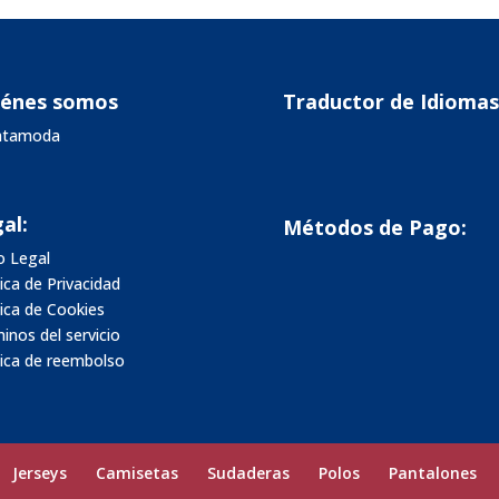
iénes somos
Traductor de Idiomas
vatamoda
al:
Métodos de Pago:
o Legal
tica de Privacidad
tica de Cookies
inos del servicio
tica de reembolso
Jerseys
Camisetas
Sudaderas
Polos
Pantalones