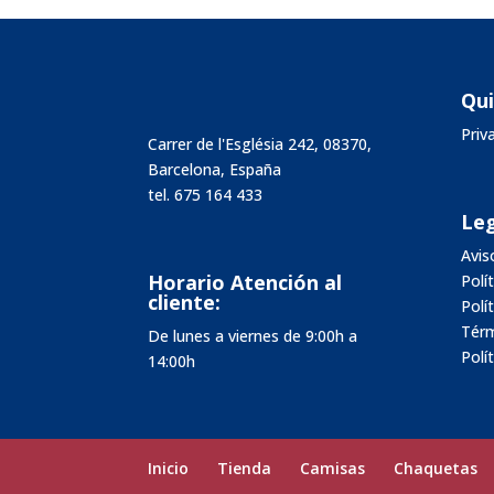
Qu
Pri
Carrer de l'Església 242, 08370,
Barcelona, España
tel.
675 164 433
Leg
Avis
Horario Atención al
Polí
cliente:
Polí
Térm
De lunes a viernes de 9:00h a
Polí
14:00h
Inicio
Tienda
Camisas
Chaquetas