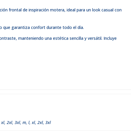
n frontal de inspiración motera, ideal para un look casual con
o que garantiza confort durante todo el día.
traste, manteniendo una estética sencilla y versátil. Incluye
,
xl
,
2xl
,
3xl
,
m, l, xl, 2xl, 3xl